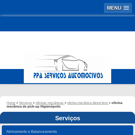
MENU
Home
»
Serviços
»
oficinas mecânicas
»
oficina mecânica diesel leve
»
oficina
mecânica de pick-up Higienópolis
Serviços
Alinhamento e Balanceamento