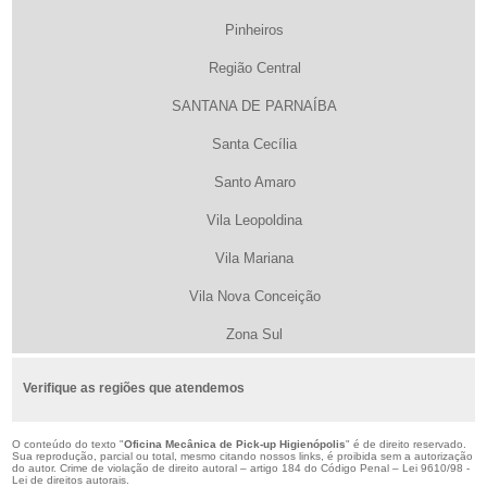
Pinheiros
Região Central
SANTANA DE PARNAÍBA
Santa Cecília
Santo Amaro
Vila Leopoldina
Vila Mariana
Vila Nova Conceição
Zona Sul
Verifique as regiões que atendemos
O conteúdo do texto "
Oficina Mecânica de Pick-up Higienópolis
" é de direito reservado.
Sua reprodução, parcial ou total, mesmo citando nossos links, é proibida sem a autorização
do autor. Crime de violação de direito autoral – artigo 184 do Código Penal –
Lei 9610/98 -
Lei de direitos autorais
.