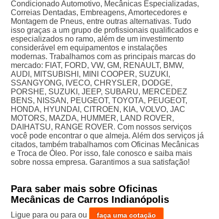
Condicionado Automotivo, Mecânicas Especializadas,
Correias Dentadas, Embreagens, Amortecedores e
Montagem de Pneus, entre outras alternativas. Tudo
isso graças a um grupo de profissionais qualificados e
especializados no ramo, além de um investimento
considerável em equipamentos e instalações
modernas. Trabalhamos com as principais marcas do
mercado: FIAT, FORD, VW, GM, RENAULT, BMW,
AUDI, MITSUBISHI, MINI COOPER, SUZUKI,
SSANGYONG, IVECO, CHRYSLER, DODGE,
PORSHE, SUZUKI, JEEP, SUBARU, MERCEDEZ
BENS, NISSAN, PEUGEOT, TOYOTA, PEUGEOT,
HONDA, HYUNDAI, CITROEN, KIA, VOLVO, JAC
MOTORS, MAZDA, HUMMER, LAND ROVER,
DAIHATSU, RANGE ROVER. Com nossos serviços
você pode encontrar o que almeja. Além dos serviços já
citados, também trabalhamos com Oficinas Mecânicas
e Troca de Óleo. Por isso, fale conosco e saiba mais
sobre nossa empresa. Garantimos a sua satisfação!
Para saber mais sobre Oficinas
Mecânicas de Carros Indianópolis
Ligue para
ou para
ou
faça uma cotação