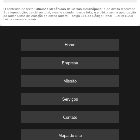
O conteúdo do texto "
Oficinas Mecânicas de Carros Indianópolis
" é de direito reservado.
Sua reprodução, parcial ou total, mesmo citando nossos links, é proibida sem a autorização
do autor. Crime de violação de direito autoral – artigo 184 do Código Penal –
Lei 9610/98 -
Lei de direitos autorais
.
Home
Empresa
Missão
Serviços
Contato
Mapa do site