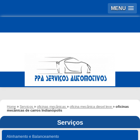
MENU
Home
»
Serviços
»
oficinas mecânicas
»
oficina mecânica diesel leve
»
oficinas
mecânicas de carros Indianópolis
Serviços
Alinhamento e Balanceamento