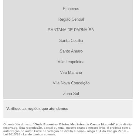
Pinheiros
Região Central
SANTANA DE PARNAÍBA
Santa Cecília
Santo Amaro
Vila Leopoldina
Vila Mariana
Vila Nova Conceição
Zona Sul
Verifique as regiões que atendemos
O conteúdo do texto "
Onde Encontrar Oficina Mecânica de Carros Morumbi
" é de direito
reservado. Sua reprodução, parcial ou total, mesmo citando nossos links, é proibida sem a
autorização do autor. Crime de violação de direito autoral – artigo 184 do Código Penal –
Lei 9610/98 - Lei de direitos autorais
.