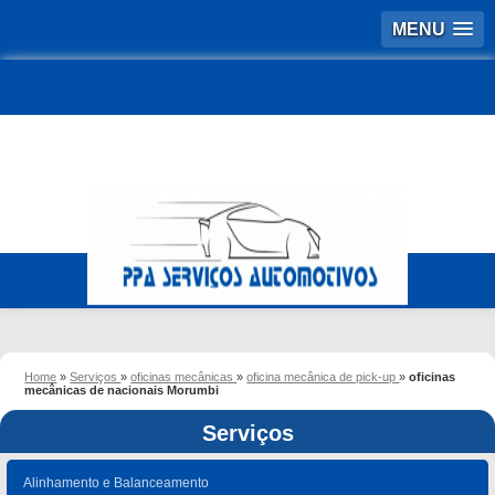
MENU
Home
»
Serviços
»
oficinas mecânicas
»
oficina mecânica de pick-up
»
oficinas
mecânicas de nacionais Morumbi
Serviços
Alinhamento e Balanceamento