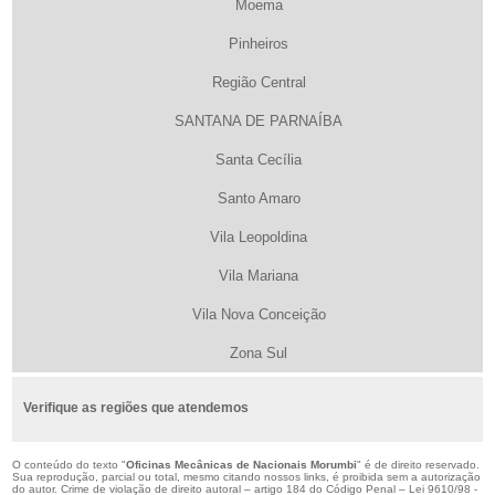
Moema
Pinheiros
Região Central
SANTANA DE PARNAÍBA
Santa Cecília
Santo Amaro
Vila Leopoldina
Vila Mariana
Vila Nova Conceição
Zona Sul
Verifique as regiões que atendemos
O conteúdo do texto "
Oficinas Mecânicas de Nacionais Morumbi
" é de direito reservado.
Sua reprodução, parcial ou total, mesmo citando nossos links, é proibida sem a autorização
do autor. Crime de violação de direito autoral – artigo 184 do Código Penal –
Lei 9610/98 -