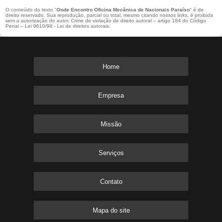
O conteúdo do texto "
Onde Encontro Oficina Mecânica de Nacionais Paraíso
" é de
direito reservado. Sua reprodução, parcial ou total, mesmo citando nossos links, é proibida
sem a autorização do autor. Crime de violação de direito autoral – artigo 184 do Código
Penal –
Lei 9610/98 - Lei de direitos autorais
.
Home
Empresa
Missão
Serviços
Contato
Mapa do site