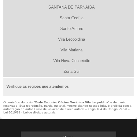
SANTANA DE PARNAÍBA
Santa Cecília
Santo Amaro
Vila Leopoldina
Vila Mariana
Vila Nova Conceição
Zona Sul
Verifique as regiões que atendemos
O conteúdo do texto "
Onde Encontro Oficina Mecânica Vila Leopoldina
" é de direito
reservado. Sua reprodução, parcial ou total, mesmo citando nossos links, é proibida sem a
autorização do autor. Crime de violação de direito autoral – artigo 184 do Código Penal –
Lei 9610/98 - Lei de direitos autorais
.