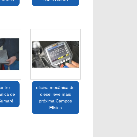
ontro
oficina mecânica de
ânica de
diesel leve mais
 Sumaré
próxima Campos
Elísios