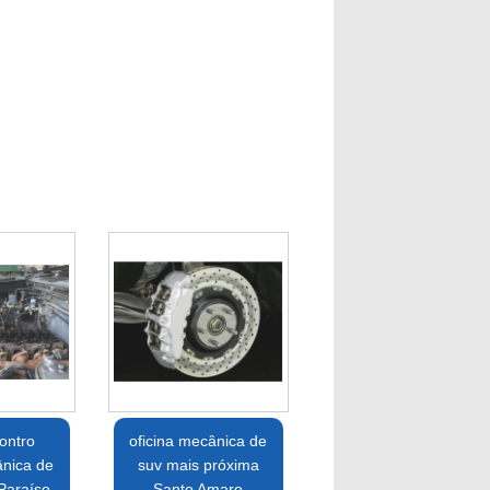
ontro
oficina mecânica de
ânica de
suv mais próxima
 Paraíso
Santo Amaro