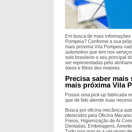
Em busca de mais informações s
Pompeia? Conforme a sua própr
mais próxima Vila Pompeia nada
automotivo que tem nos serviço
solo brasileiro o seu principal 
ser representadas pelo alinhame
óleos e filtros dos motores.
Precisa saber mais
mais próxima Vila 
Possui uma
pick-up
fabricada no
que de fato atende suas neces
Busca por oficina mecânica aut
oferecidos pela Oficina Mecani
Freios, Higienização de Ar Con
Dentadas, Embreagens, Amortec
Tudo isso graças a um grupo de 