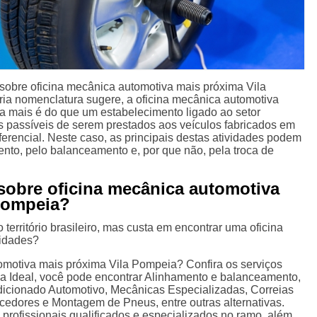
obre oficina mecânica automotiva mais próxima Vila
ia nomenclatura sugere, a oficina mecânica automotiva
 mais é do que um estabelecimento ligado ao setor
s passíveis de serem prestados aos veículos fabricados em
diferencial. Neste caso, as principais destas atividades podem
nto, pelo balanceamento e, por que não, pela troca de
 sobre oficina mecânica automotiva
Pompeia?
 território brasileiro, mas custa em encontrar uma oficina
sidades?
omotiva mais próxima Vila Pompeia? Confira os serviços
ca Ideal, você pode encontrar Alinhamento e balanceamento,
dicionado Automotivo, Mecânicas Especializadas, Correias
edores e Montagem de Pneus, entre outras alternativas.
profissionais qualificados e especializados no ramo, além