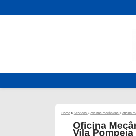
Home
»
Serviços
»
oficinas mecânicas
»
oficina 
Oficina Mecâ
Vila Pompeia