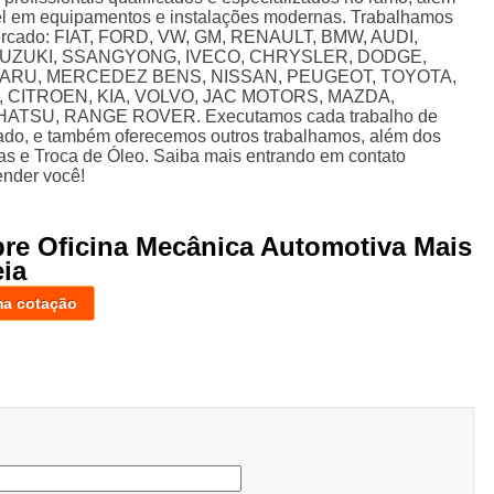
el em equipamentos e instalações modernas. Trabalhamos
mercado: FIAT, FORD, VW, GM, RENAULT, BMW, AUDI,
 SUZUKI, SSANGYONG, IVECO, CHRYSLER, DODGE,
BARU, MERCEDEZ BENS, NISSAN, PEUGEOT, TOYOTA,
 CITROEN, KIA, VOLVO, JAC MOTORS, MAZDA,
TSU, RANGE ROVER. Executamos cada trabalho de
ado, e também oferecemos outros trabalhamos, além dos
as e Troca de Óleo. Saiba mais entrando em contato
ender você!
bre Oficina Mecânica Automotiva Mais
ia
ma cotação