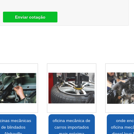
Enviar cotação
icinas mecânicas
oficina mecânica de
onde enc
de blindados
carros importados
oficina mec
Alphaville
mais próxima
diesel leve