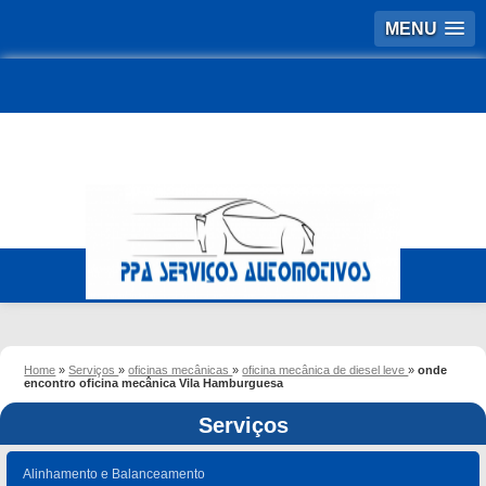
MENU
Home
»
Serviços
»
oficinas mecânicas
»
oficina mecânica de diesel leve
»
onde
encontro oficina mecânica Vila Hamburguesa
Serviços
Alinhamento e Balanceamento