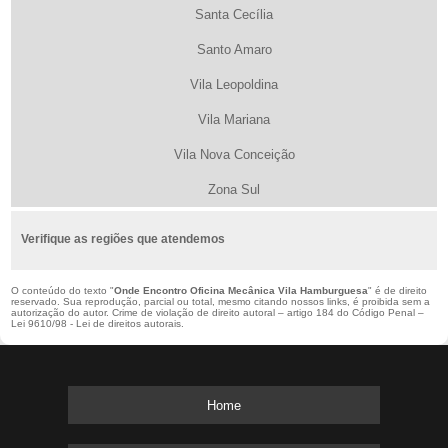
Santa Cecília
Santo Amaro
Vila Leopoldina
Vila Mariana
Vila Nova Conceição
Zona Sul
Verifique as regiões que atendemos
O conteúdo do texto "
Onde Encontro Oficina Mecânica Vila Hamburguesa
" é de direito
reservado. Sua reprodução, parcial ou total, mesmo citando nossos links, é proibida sem a
autorização do autor. Crime de violação de direito autoral – artigo 184 do Código Penal –
Lei 9610/98 - Lei de direitos autorais
.
Home