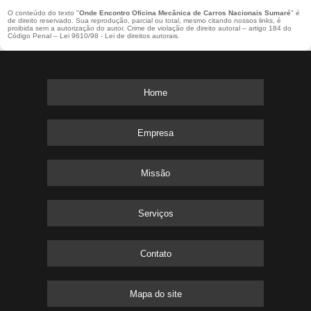
O conteúdo do texto "
Onde Encontro Oficina Mecânica de Carros Nacionais Sumaré
" é
de direito reservado. Sua reprodução, parcial ou total, mesmo citando nossos links, é
proibida sem a autorização do autor. Crime de violação de direito autoral – artigo 184 do
Código Penal –
Lei 9610/98 - Lei de direitos autorais
.
Home
Empresa
Missão
Serviços
Contato
Mapa do site