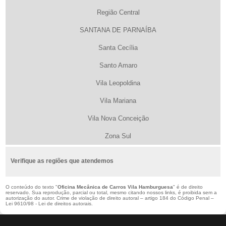
Região Central
SANTANA DE PARNAÍBA
Santa Cecília
Santo Amaro
Vila Leopoldina
Vila Mariana
Vila Nova Conceição
Zona Sul
Verifique as regiões que atendemos
O conteúdo do texto "
Oficina Mecânica de Carros Vila Hamburguesa
" é de direito
reservado. Sua reprodução, parcial ou total, mesmo citando nossos links, é proibida sem a
autorização do autor. Crime de violação de direito autoral – artigo 184 do Código Penal –
Lei 9610/98 - Lei de direitos autorais
.