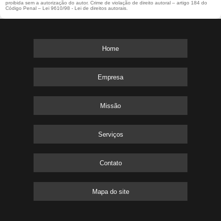
proibida sem a autorização do autor. Crime de violação de direito autoral – artigo 184 do
Código Penal –
Lei 9610/98 - Lei de direitos autorais
.
Home
Empresa
Missão
Serviços
Contato
Mapa do site