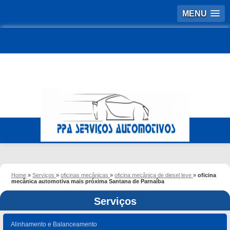
MENU
Home
»
Serviços
»
oficinas mecânicas
»
oficina mecânica de diesel leve
»
oficina
mecânica automotiva mais próxima Santana de Parnaíba
Serviços
Alinhamento e Balanceamento