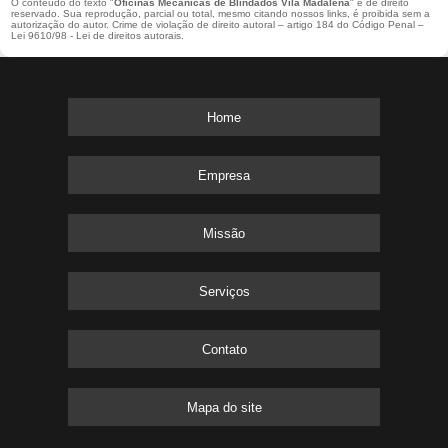
O conteúdo do texto "
Oficinas Mecânicas de Blindados Vila Madalena
" é de direito
reservado. Sua reprodução, parcial ou total, mesmo citando nossos links, é proibida sem a
autorização do autor. Crime de violação de direito autoral – artigo 184 do Código Penal –
Lei 9610/98 - Lei de direitos autorais
.
Home
Empresa
Missão
Serviços
Contato
Mapa do site