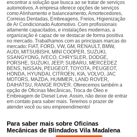
encontrar a solução que busca ao se tratar de serviços
automotivos. A empresa oferece opções de serviços
como Alinhamento e balanceamento, Amortecedores,
Correias Dentadas, Embreagens, Freios, Higienização
de Ar Condicionado Automotivo. Com profissionais
altamente capacitados, e instalações modernas, a
organização é capaz de se destacar de forma positiva
no mercado. Trabalhamos com as principais marcas do
mercado: FIAT, FORD, VW, GM, RENAULT, BMW,
AUDI, MITSUBISHI, MINI COOPER, SUZUKI,
SSANGYONG, IVECO, CHRYSLER, DODGE,
PORSHE, SUZUKI, JEEP, SUBARU, MERCEDEZ
BENS, NISSAN, PEUGEOT, TOYOTA, PEUGEOT,
HONDA, HYUNDAI, CITROEN, KIA, VOLVO, JAC
MOTORS, MAZDA, HUMMER, LAND ROVER,
DAIHATSU, RANGE ROVER. Oferecemos também a
opção de Oficinas Mecânicas, Troca de Óleo e
Embreagem de Diesel Leve. Assim, não deixe de entrar
em contato para saber mais. Teremos o prazer de
atender você ou seu empreendimento!
Para saber mais sobre Oficinas
Mecânicas de Blindados Vila Madalena