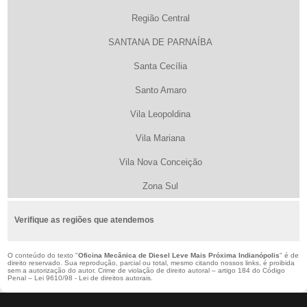
Região Central
SANTANA DE PARNAÍBA
Santa Cecília
Santo Amaro
Vila Leopoldina
Vila Mariana
Vila Nova Conceição
Zona Sul
Verifique as regiões que atendemos
O conteúdo do texto "
Oficina Mecânica de Diesel Leve Mais Próxima Indianópolis
" é de
direito reservado. Sua reprodução, parcial ou total, mesmo citando nossos links, é proibida
sem a autorização do autor. Crime de violação de direito autoral – artigo 184 do Código
Penal –
Lei 9610/98 - Lei de direitos autorais
.