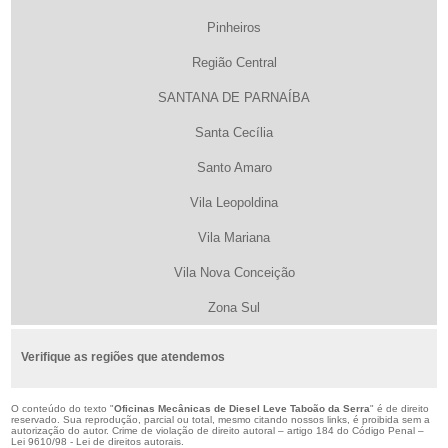
Pinheiros
Região Central
SANTANA DE PARNAÍBA
Santa Cecília
Santo Amaro
Vila Leopoldina
Vila Mariana
Vila Nova Conceição
Zona Sul
Verifique as regiões que atendemos
O conteúdo do texto "
Oficinas Mecânicas de Diesel Leve Taboão da Serra
" é de direito
reservado. Sua reprodução, parcial ou total, mesmo citando nossos links, é proibida sem a
autorização do autor. Crime de violação de direito autoral – artigo 184 do Código Penal –
Lei 9610/98 - Lei de direitos autorais
.