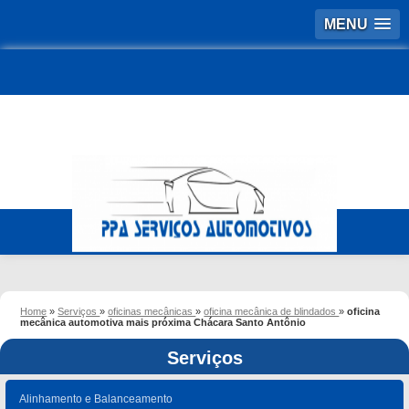
MENU
Home
»
Serviços
»
oficinas mecânicas
»
oficina mecânica de blindados
»
oficina
mecânica automotiva mais próxima Chácara Santo Antônio
Serviços
Alinhamento e Balanceamento