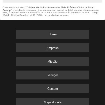
O conteúdo do texto "
Oficina Mecânica Automotiva Mais Próxima Chácara Santo
Antônio
" é de direito reservado. Sua reprodução, parcial ou total, mesmo citando nossos
links, é proibida sem a autorização do autor. Crime de violação de direito autoral – artigo
184 do Código Penal –
Lei 9610/98 - Lei de direitos autorais
.
Home
Empresa
Missão
Serviços
Contato
Mapa do site