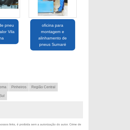
de pneu
oficina para
lor Vila
montagem e
na
alinhamento de
pneus Sumaré
ema
Pinheiros
Região Central
Sul
nossos links, é proibida sem a autorização do autor. Crime de