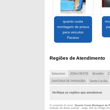
quanto custa
mo
montagem de pneus
pa
para veículos
Paraíso
Regiões de Atendimento
Selecione:
ZONA OESTE
Brooklin
C
SANTANA DE PARNAÍBA
Santa Cecília
Verifique as regiões que atendemos
O conteúdo do texto "
Quanto Custa Montagem de P
violação de direito autoral – artigo 184 do Código P