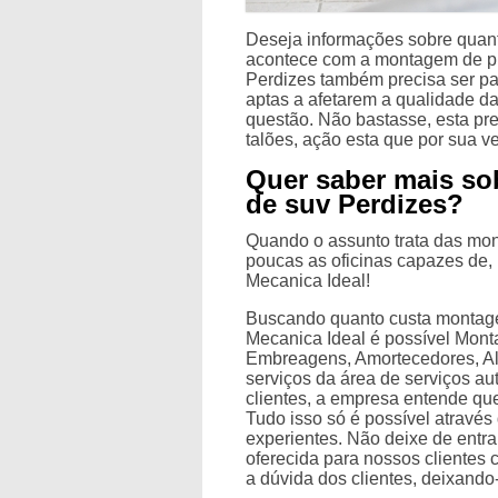
Deseja informações sobre quan
acontece com a montagem de pn
Perdizes também precisa ser pa
aptas a afetarem a qualidade d
questão. Não bastasse, esta p
talões, ação esta que por sua v
Quer saber mais s
de suv Perdizes?
Quando o assunto trata das mon
poucas as oficinas capazes de, 
Mecanica Ideal!
Buscando quanto custa montage
Mecanica Ideal é possível Mon
Embreagens, Amortecedores, Al
serviços da área de serviços au
clientes, a empresa entende qu
Tudo isso só é possível atravé
experientes. Não deixe de entr
oferecida para nossos clientes
a dúvida dos clientes, deixand