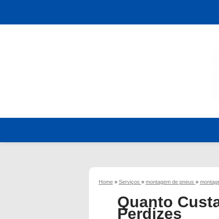
Home
»
Serviços
»
montagem de pneus
»
montage
Quanto Cust
Perdizes