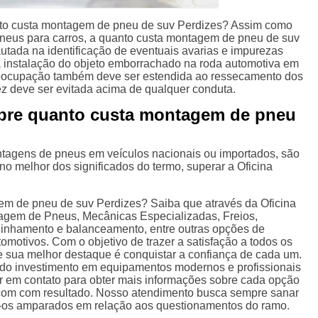
to custa montagem de pneu de suv Perdizes? Assim como
eus para carros, a quanto custa montagem de pneu de suv
utada na identificação de eventuais avarias e impurezas
a instalação do objeto emborrachado na roda automotiva em
reocupação também deve ser estendida ao ressecamento dos
ez deve ser evitada acima de qualquer conduta.
obre quanto custa montagem de pneu
tagens de pneus em veículos nacionais ou importados, são
no melhor dos significados do termo, superar a Oficina
m de pneu de suv Perdizes? Saiba que através da Oficina
tagem de Pneus, Mecânicas Especializadas, Freios,
inhamento e balanceamento, entre outras opções de
tomotivos. Com o objetivo de trazer a satisfação a todos os
e sua melhor destaque é conquistar a confiança de cada um.
s do investimento em equipamentos modernos e profissionais
ar em contato para obter mais informações sobre cada opção
 com com resultado. Nosso atendimento busca sempre sanar
o-os amparados em relação aos questionamentos do ramo.