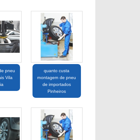
de pneu
quanto custa
is Vila
montagem de pneu
ia
de importados
Pinheiros