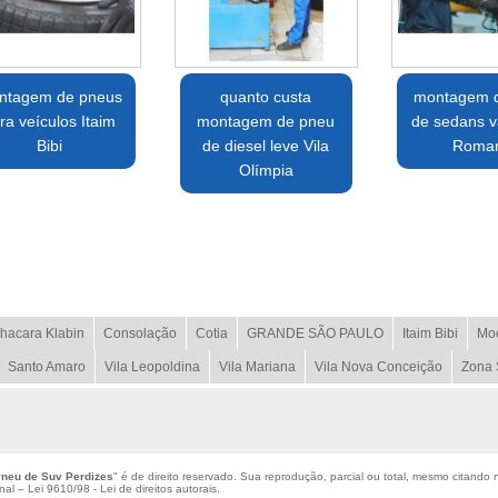
ntagem de pneus
quanto custa
montagem 
ra veículos Itaim
montagem de pneu
de sedans va
Bibi
de diesel leve Vila
Roma
Olímpia
hacara Klabin
Consolação
Cotia
GRANDE SÃO PAULO
Itaim Bibi
Mo
Santo Amaro
Vila Leopoldina
Vila Mariana
Vila Nova Conceição
Zona 
neu de Suv Perdizes
" é de direito reservado. Sua reprodução, parcial ou total, mesmo citando 
enal –
Lei 9610/98 - Lei de direitos autorais
.