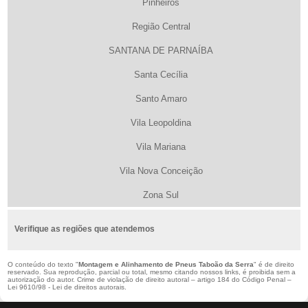
Pinheiros
Região Central
SANTANA DE PARNAÍBA
Santa Cecília
Santo Amaro
Vila Leopoldina
Vila Mariana
Vila Nova Conceição
Zona Sul
Verifique as regiões que atendemos
O conteúdo do texto "
Montagem e Alinhamento de Pneus Taboão da Serra
" é de direito
reservado. Sua reprodução, parcial ou total, mesmo citando nossos links, é proibida sem a
autorização do autor. Crime de violação de direito autoral – artigo 184 do Código Penal –
Lei 9610/98 - Lei de direitos autorais
.