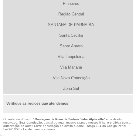
Pinheiros
Região Central
SANTANA DE PARNAÍBA
Santa Cecília
Santo Amaro
Vila Leopoldina
Vila Mariana
Vila Nova Conceição
Zona Sul
Verifique as regiões que atendemos
O conteúdo do texto "
Montagem de Pneu de Sedans Valor Alphaville
" é de direito
reservado. Sua reprodução, parcial ou total, mesmo citando nossos links, é proibida sem a
autorização do autor. Crime de violação de direito autoral – artigo 184 do Código Penal –
Lei 9610/98 - Lei de direitos autorais
.