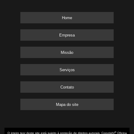
Home
Empresa
Missão
Serviços
Contato
Mapa do site
©
O inteiro teor deste site está sujeito à proteção de direitos autorais. Copyright
Oficina