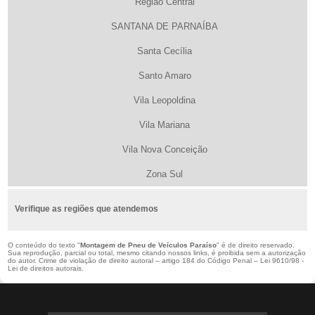
Região Central
SANTANA DE PARNAÍBA
Santa Cecília
Santo Amaro
Vila Leopoldina
Vila Mariana
Vila Nova Conceição
Zona Sul
Verifique as regiões que atendemos
O conteúdo do texto "
Montagem de Pneu de Veículos Paraíso
" é de direito reservado.
Sua reprodução, parcial ou total, mesmo citando nossos links, é proibida sem a autorização
do autor. Crime de violação de direito autoral – artigo 184 do Código Penal –
Lei 9610/98 -
Lei de direitos autorais
.