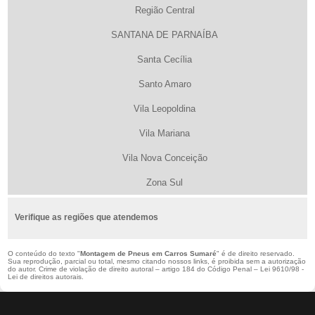
Região Central
SANTANA DE PARNAÍBA
Santa Cecília
Santo Amaro
Vila Leopoldina
Vila Mariana
Vila Nova Conceição
Zona Sul
Verifique as regiões que atendemos
O conteúdo do texto "
Montagem de Pneus em Carros Sumaré
" é de direito reservado.
Sua reprodução, parcial ou total, mesmo citando nossos links, é proibida sem a autorização
do autor. Crime de violação de direito autoral – artigo 184 do Código Penal –
Lei 9610/98 -
Lei de direitos autorais
.