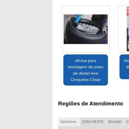
oficina para
mo
montagem de pneu
d
de diesel leve
Cerqueira César
Regiões de Atendimento
Selecione:
ZONA OESTE
Brooklin
C