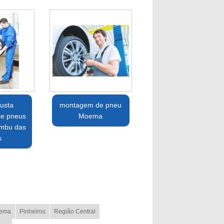
usta
montagem de pneu
e pneus
Moema
Embu das
s
ema
Pinheiros
Região Central