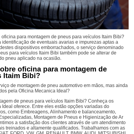
oficina para montagem de pneus para veículos Itaim Bibi?
 identificação de eventuais avarias e impurezas aptas a
destes dispositivos emborrachados, o serviço denominado
eus para veículos Itaim Bibi também pode se alterar de
do pneu aplicado na ocasião.
sobre oficina para montagem de
 Itaim Bibi?
erviço de montagem de pneu automotivo em mãos, mas ainda
dos pela Oficina Mecanica Ideal?
tagem de pneus para veículos Itaim Bibi? Conheça os
 Ideal oferece. Entre eles estão opções variadas do
vos, como Embreagens, Alinhamento e balanceamento,
Especializadas, Montagem de Pneus e Higienização de Ar
timos a satisfação dos clientes através de um atendimento
nais treinados e altamente qualificados. Trabalhamos com as
: FIAT, FORD, VW, GM, RENAULT, BMW, AUDI, MITSUBISHI,