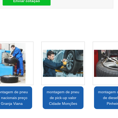
Enviar cotação
ntagem de pneu
montagem de pneu
montagem 
 nacionais preço
de pick-up valor
de diesel
Granja Viana
Cidade Monções
Pinhei