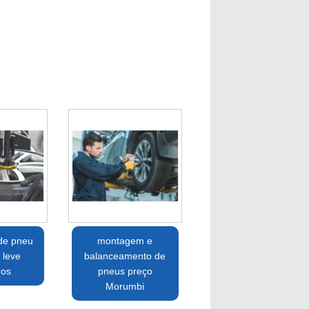
de pneu
montagem e
 leve
balanceamento de
ros
pneus preço
Morumbi