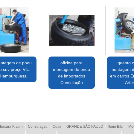
ntagem de pneu
oficina para
quanto c
e suv preço Vila
montagem de pneu
montagem d
Hamburguesa
de importados
em carros 
Consolação
Arte
hacara Klabin
Consolação
Cotia
GRANDE SÃO PAULO
Itaim Bibi
Mo