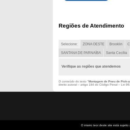
Regiões de Atendimento
Selecione:
ZONA OESTE
Brooklin
C
SANTANA DE PARNAÍBA
Santa Cecília
Verifique as regiões que atendemos
O conteúdo do texto "
Montagem de Pneu de Pick-u
direito autoral – artigo 184 do Código Penal –
Lei 961
O inteiro teor deste site está sujeito