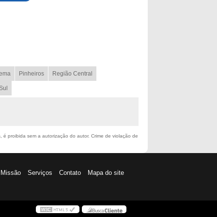
ema
Pinheiros
Região Central
Sul
s, é proibida sem a autorização do autor. Crime de violação de
Missão
Serviços
Contato
Mapa do site