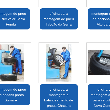
ntagem de pneu
oficina para
montagem 
 suv valor Barra
montagem de pneu
de nacionai
Funda
Taboão da Serra
Alto da 
ntagem de pneu
oficina para
oficina 
e sedans preço
montagem e
montagem d
Sumaré
balanceamento de
para veícul
pneus Chácara
Nova Con