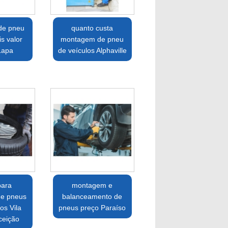
de pneu
quanto custa
s valor
montagem de pneu
Lapa
de veículos Alphaville
para
montagem e
e pneus
balanceamento de
os Vila
pneus preço Paraíso
ceição