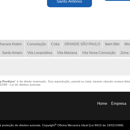
Santo Antônio
hacara Klabin
Consolação
Cotia
GRANDE SÃO PAULO
Itaim Bibi
Mo
Santo Amaro
Vila Leopoldina
Vila Mariana
Vila Nova Conceição
Zona 
p Perdizes
" é de direito reservado. Sua reprodução, parcial ou total, mesmo citando nossos link
0/98 - Lei de direitos autorais
.
Home
Empresa
©
 à proteção de direitos autorais. Copyright
Oficina Mecanica Ideal (Lei 9610 de 19/02/1998)