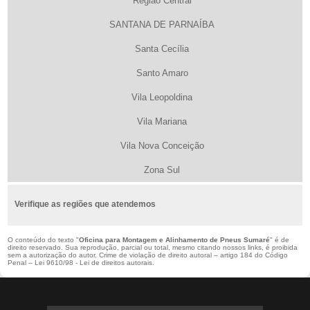
Região Central
SANTANA DE PARNAÍBA
Santa Cecília
Santo Amaro
Vila Leopoldina
Vila Mariana
Vila Nova Conceição
Zona Sul
Verifique as regiões que atendemos
O conteúdo do texto "
Oficina para Montagem e Alinhamento de Pneus Sumaré
" é de
direito reservado. Sua reprodução, parcial ou total, mesmo citando nossos links, é proibida
sem a autorização do autor. Crime de violação de direito autoral – artigo 184 do Código
Penal –
Lei 9610/98 - Lei de direitos autorais
.