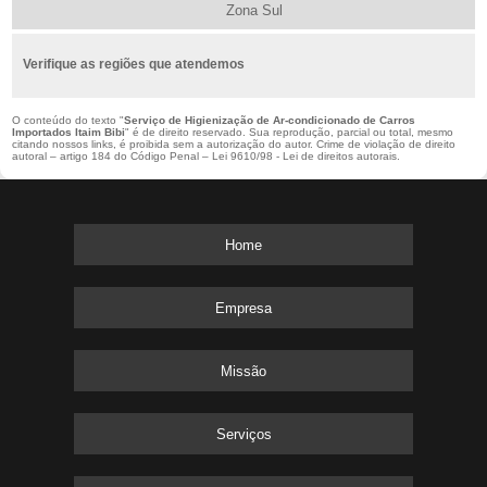
Zona Sul
Verifique as regiões que atendemos
O conteúdo do texto "
Serviço de Higienização de Ar-condicionado de Carros
Importados Itaim Bibi
" é de direito reservado. Sua reprodução, parcial ou total, mesmo
citando nossos links, é proibida sem a autorização do autor. Crime de violação de direito
autoral – artigo 184 do Código Penal –
Lei 9610/98 - Lei de direitos autorais
.
Home
Empresa
Missão
Serviços