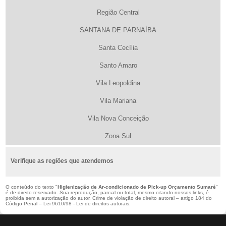
Região Central
SANTANA DE PARNAÍBA
Santa Cecília
Santo Amaro
Vila Leopoldina
Vila Mariana
Vila Nova Conceição
Zona Sul
Verifique as regiões que atendemos
O conteúdo do texto "
Higienização de Ar-condicionado de Pick-up Orçamento Sumaré
"
é de direito reservado. Sua reprodução, parcial ou total, mesmo citando nossos links, é
proibida sem a autorização do autor. Crime de violação de direito autoral – artigo 184 do
Código Penal –
Lei 9610/98 - Lei de direitos autorais
.