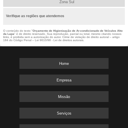
Zona Sul
Verifique as regiões que atendemos
O conteúdo do texto "
Orçamento de Higienização de Ar-condicionado de Veículos Alto
da Lapa
" é de direito reservado. Sua reprodução, parcial ou total, mesmo citando nossos
links, é proibida sem a autorização do autor. Crime de violação de direito autoral – artigo
184 do Código Penal –
Lei 9610/98 - Lei de direitos autorais
.
Home
Empresa
Missão
Serviços