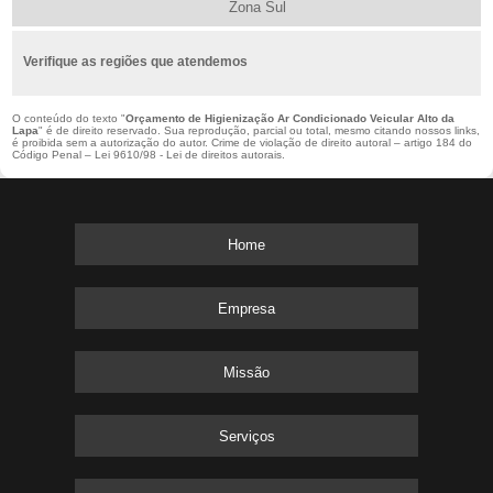
Zona Sul
Verifique as regiões que atendemos
O conteúdo do texto "
Orçamento de Higienização Ar Condicionado Veicular Alto da
Lapa
" é de direito reservado. Sua reprodução, parcial ou total, mesmo citando nossos links,
é proibida sem a autorização do autor. Crime de violação de direito autoral – artigo 184 do
Código Penal –
Lei 9610/98 - Lei de direitos autorais
.
Home
Empresa
Missão
Serviços