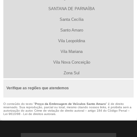
SANTANA DE PARNAÍBA
Santa Cecília
Santo Amaro
Vila Leopoldina
Vila Mariana
Vila Nova Conceição
Zona Sul
Verifique as regiões que atendemos
O conteúdo do texto "
Preço da Embreagem de Veículos Santo Amaro
" é de direito
reservado. Sua reprodução, parcial ou total, mesmo citando nossos links, é proibida sem a
autorização do autor. Crime de violação de direito autoral – artigo 184 do Código Penal –
Lei 9610/98 - Lei de direitos autorais
.