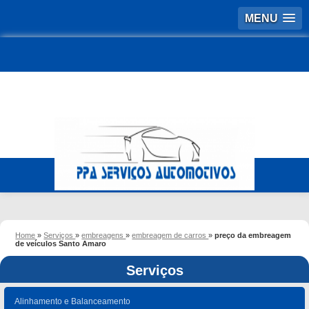
MENU
Home
»
Serviços
»
embreagens
»
embreagem de carros
»
preço da embreagem
de veículos Santo Amaro
Serviços
Alinhamento e Balanceamento