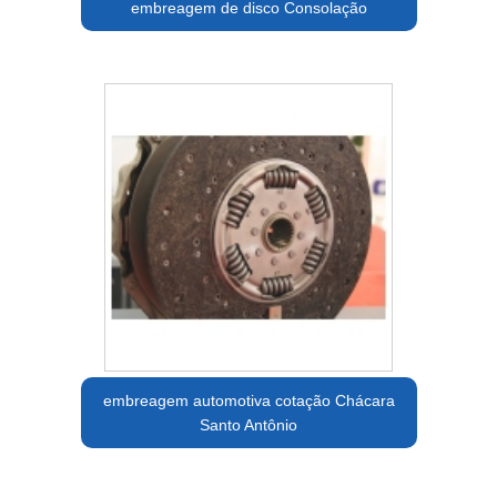
embreagem de disco Consolação
embreagem automotiva cotação Chácara
Santo Antônio