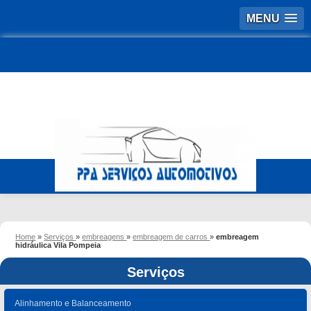
MENU
Home
»
Serviços
»
embreagens
»
embreagem de carros
»
embreagem
hidráulica Vila Pompeia
Serviços
Alinhamento e Balanceamento