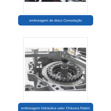
embreagem de disco Consolação
embreagem hidráulica valor Chácara Klabin