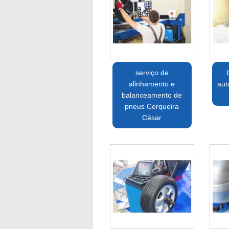
serviço de
alinhamento e
aut
balanceamento de
pneus Cerqueira
César