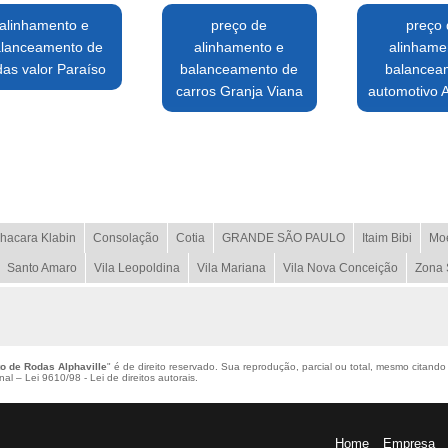
alinhamento e
preço de
preço
lanceamento de
alinhamento e
alinhame
das valor Paraíso
balanceamento de
balancea
carros Granja Viana
automotivo A
hacara Klabin
Consolação
Cotia
GRANDE SÃO PAULO
Itaim Bibi
Mo
Santo Amaro
Vila Leopoldina
Vila Mariana
Vila Nova Conceição
Zona 
o de Rodas Alphaville
" é de direito reservado. Sua reprodução, parcial ou total, mesmo citando
enal –
Lei 9610/98 - Lei de direitos autorais
.
Home
Empresa