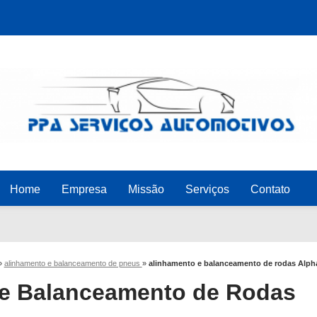
Home
Empresa
Missão
Serviços
Contato
»
alinhamento e balanceamento de pneus
»
alinhamento e balanceamento de rodas Alpha
 e Balanceamento de Rodas