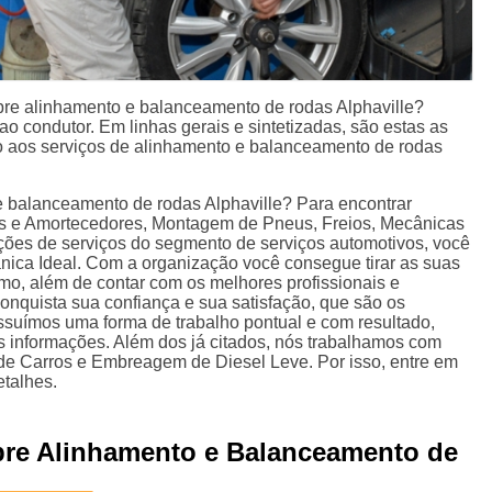
bre alinhamento e balanceamento de rodas Alphaville?
 ao condutor. Em linhas gerais e sintetizadas, são estas as
o aos serviços de alinhamento e balanceamento de rodas
e balanceamento de rodas Alphaville? Para encontrar
s e Amortecedores, Montagem de Pneus, Freios, Mecânicas
pções de serviços do segmento de serviços automotivos, você
nica Ideal. Com a organização você consegue tirar as suas
mo, além de contar com os melhores profissionais e
onquista sua confiança e sua satisfação, que são os
ssuímos uma forma de trabalho pontual e com resultado,
s informações. Além dos já citados, nós trabalhamos com
e Carros e Embreagem de Diesel Leve. Por isso, entre em
etalhes.
bre Alinhamento e Balanceamento de