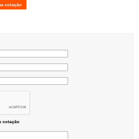
ma cotação
u cotação