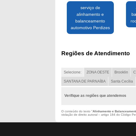
serviço de
alinhamento e
ba
balanceamento
ro
automotivo Perdizes
Regiões de Atendimento
Selecione:
ZONA OESTE
Brooklin
C
SANTANA DE PARNAÍBA
Santa Cecília
Verifique as regiões que atendemos
O conteúdo do texto "
Alinhamento e Balanceament
violação de direito autoral – artigo 184 do Código P