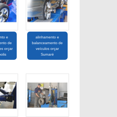
nto e
alinhamento e
ento de
balanceamento de
es orçar
veículos orçar
olis
Sumaré