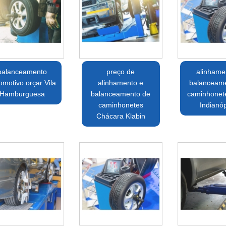
balanceamento
preço de
alinhame
omotivo orçar Vila
alinhamento e
balanceam
Hamburguesa
balanceamento de
caminhonet
caminhonetes
Indianóp
Chácara Klabin