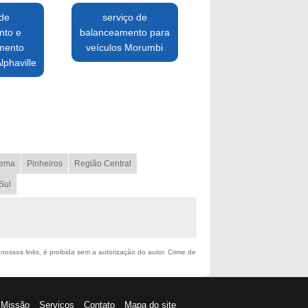
 de
serviço de
nto e
balanceamento para
mento
veículos Morumbi
lphaville
ema
Pinheiros
Região Central
Sul
 nossos links, é proibida sem a autorização do autor. Crime de
Missão
Serviços
Contato
Mapa do site