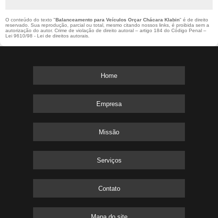
O conteúdo do texto "
Balanceamento para Veículos Orçar Chácara Klabin
" é de direito
reservado. Sua reprodução, parcial ou total, mesmo citando nossos links, é proibida sem a
autorização do autor. Crime de violação de direito autoral – artigo 184 do Código Penal –
Lei 9610/98 - Lei de direitos autorais
.
Home
Empresa
Missão
Serviços
Contato
Mapa do site