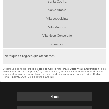
Santa Cecília
Santo Amaro
Vila Leopoldina
Vila Mariana
Vila Nova Conceição
Zona Sul
Verifique as regiões que atendemos
O conteúdo do texto "
Troca de óleo de Carros Nacionais Custo Vila Hamburguesa
" é de
direito reservado. Sua reprodução, parcial ou total, mesmo citando nossos links, é proibida
sem a autorização do autor. Crime de violação de direito autoral – artigo 184 do Código
Penal –
Lei 9610/98 - Lei de direitos autorais
.
Home