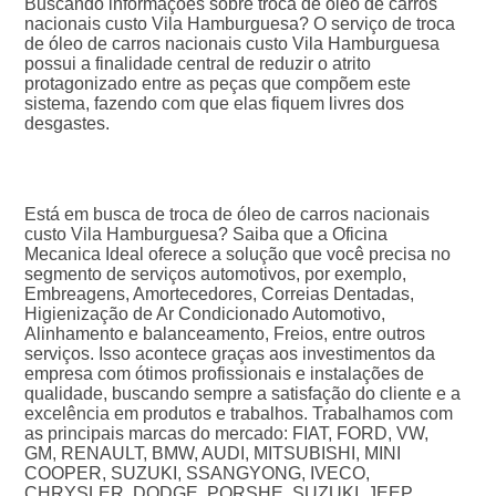
Buscando informações sobre troca de óleo de carros
nacionais custo Vila Hamburguesa? O serviço de troca
de óleo de carros nacionais custo Vila Hamburguesa
possui a finalidade central de reduzir o atrito
protagonizado entre as peças que compõem este
sistema, fazendo com que elas fiquem livres dos
desgastes.
Está em busca de troca de óleo de carros nacionais
custo Vila Hamburguesa? Saiba que a Oficina
Mecanica Ideal oferece a solução que você precisa no
segmento de serviços automotivos, por exemplo,
Embreagens, Amortecedores, Correias Dentadas,
Higienização de Ar Condicionado Automotivo,
Alinhamento e balanceamento, Freios, entre outros
serviços. Isso acontece graças aos investimentos da
empresa com ótimos profissionais e instalações de
qualidade, buscando sempre a satisfação do cliente e a
excelência em produtos e trabalhos. Trabalhamos com
as principais marcas do mercado: FIAT, FORD, VW,
GM, RENAULT, BMW, AUDI, MITSUBISHI, MINI
COOPER, SUZUKI, SSANGYONG, IVECO,
CHRYSLER, DODGE, PORSHE, SUZUKI, JEEP,