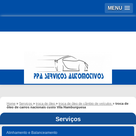
MENU
Home
»
Serviços
»
troca de óleo
»
troca de óleo de câmbio de veículos
»
troca de
óleo de carros nacionais custo Vila Hamburguesa
Serviços
Alinhamento e Balanceamento