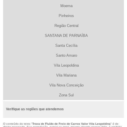
Moema
Pinheiros
Região Central
SANTANA DE PARNAÍBA
Santa Cecília
Santo Amaro
Vila Leopoldina
Vila Mariana
Vila Nova Conceição
Zona Sul
Verifique as regiões que atendemos
O conteúdo do texto "
Troca de Fluído de Freio de Carros Valor Vila Leopoldina
" é de
direito reservado. Sua reprodução, parcial ou total, mesmo citando nossos links, é proibida