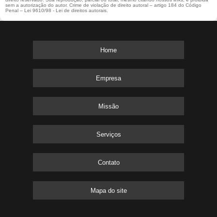
sem a autorização do autor. Crime de violação de direito autoral – artigo 184 do Código
Penal –
Lei 9610/98 - Lei de direitos autorais
.
Home
Empresa
Missão
Serviços
Contato
Mapa do site