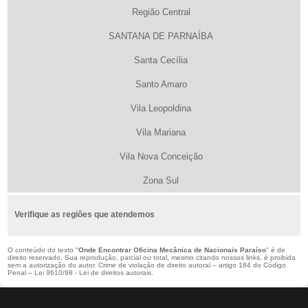
Região Central
SANTANA DE PARNAÍBA
Santa Cecília
Santo Amaro
Vila Leopoldina
Vila Mariana
Vila Nova Conceição
Zona Sul
Verifique as regiões que atendemos
O conteúdo do texto "
Onde Encontrar Oficina Mecânica de Nacionais Paraíso
" é de
direito reservado. Sua reprodução, parcial ou total, mesmo citando nossos links, é proibida
sem a autorização do autor. Crime de violação de direito autoral – artigo 184 do Código
Penal –
Lei 9610/98 - Lei de direitos autorais
.