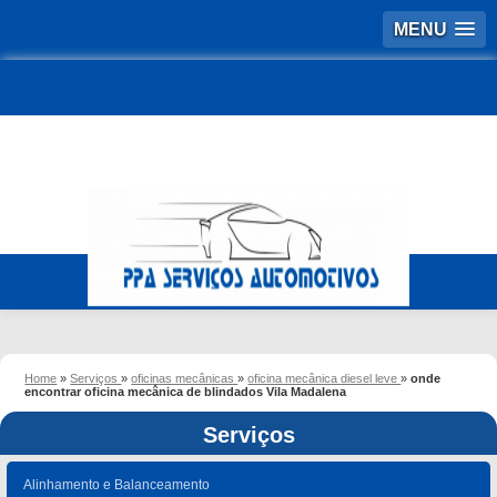
MENU
Home
»
Serviços
»
oficinas mecânicas
»
oficina mecânica diesel leve
»
onde
encontrar oficina mecânica de blindados Vila Madalena
Serviços
Alinhamento e Balanceamento