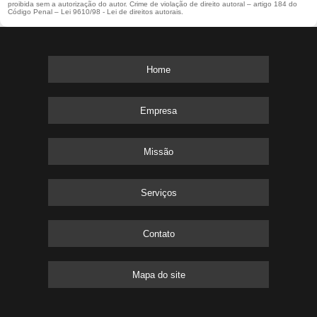
proibida sem a autorização do autor. Crime de violação de direito autoral – artigo 184 do
Código Penal –
Lei 9610/98 - Lei de direitos autorais
.
Home
Empresa
Missão
Serviços
Contato
Mapa do site