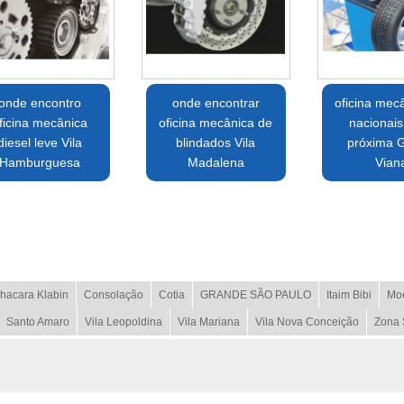
onde encontro
onde encontrar
oficina mec
ficina mecânica
oficina mecânica de
nacionais
diesel leve Vila
blindados Vila
próxima 
Hamburguesa
Madalena
Vian
hacara Klabin
Consolação
Cotia
GRANDE SÃO PAULO
Itaim Bibi
Mo
Santo Amaro
Vila Leopoldina
Vila Mariana
Vila Nova Conceição
Zona 