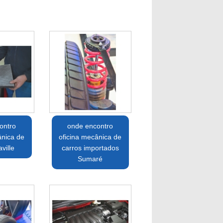
ontro
onde encontro
ânica de
oficina mecânica de
ville
carros importados
Sumaré