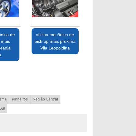
ânica de
oficina mecânica de
 mais
pick-up mais próxima
Granja
Vila Leopoldina
a
ema
Pinheiros
Região Central
Sul