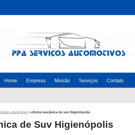
Home
Empresa
Missão
Serviços
Contato
ecânica diesel leve
»
oficina mecânica de suv Higienópolis
nica de Suv Higienópolis