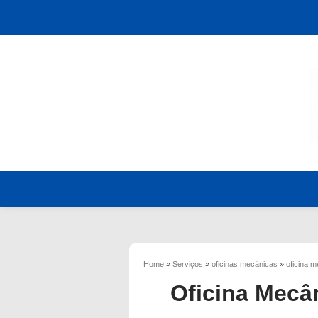
Home
»
Serviços
»
oficinas mecânicas
»
oficina m
Oficina Mecâ