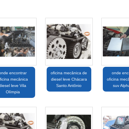
onde encontrar
oficina mecânica de
onde enc
ficina mecânica
diesel leve Chácara
oficina mec
diesel leve Vila
Santo Antônio
suv Alpha
Olímpia