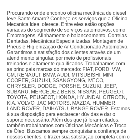
Procurando onde encontro oficina mecânica de diesel
leve Santo Amaro? Conheça os serviços que a Oficina
Mecanica Ideal oferece. Entre eles estão opções
variadas do segmento de serviços automotivos, como
Embreagens, Alinhamento e balanceamento, Correias
Dentadas, Mecânicas Especializadas, Montagem de
Pneus e Higienização de Ar Condicionado Automotivo.
Garantimos a satisfação dos clientes através de um
atendimento singular, por meio de profissionais
treinados e altamente qualificados. Trabalhamos com
as principais marcas do mercado: FIAT, FORD, VW,
GM, RENAULT, BMW, AUDI, MITSUBISHI, MINI
COOPER, SUZUKI, SSANGYONG, IVECO,
CHRYSLER, DODGE, PORSHE, SUZUKI, JEEP,
SUBARU, MERCEDEZ BENS, NISSAN, PEUGEOT,
TOYOTA, PEUGEOT, HONDA, HYUNDAI, CITROEN,
KIA, VOLVO, JAC MOTORS, MAZDA, HUMMER,
LAND ROVER, DAIHATSU, RANGE ROVER. Estamos
à sua disposição para esclarecer dúvidas e dar o
suporte necessário. Além dos que já foram citados,
também trabalhamos com Oficinas Mecânicas e Troca
de Óleo. Buscamos sempre conquistar a confiança de
nossos clientes, e trazer sua satisfação completa com o