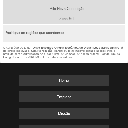
Vila Nova Conceição
Zona Sul
Verifique as regiões que atendemos
O conteúdo do texto "
Onde Encontro Oficina Mecânica de Diesel Leve Santo Amaro
" é
de direito reservado. Sua reprodução, parcial ou total, mesmo citando nossos links, é
proibida sem a autorização do autor. Crime de violação de direito autoral – artigo 184 do
Código Penal –
Lei 9610/98 - Lei de direitos autorais
.
Home
Empresa
Missão