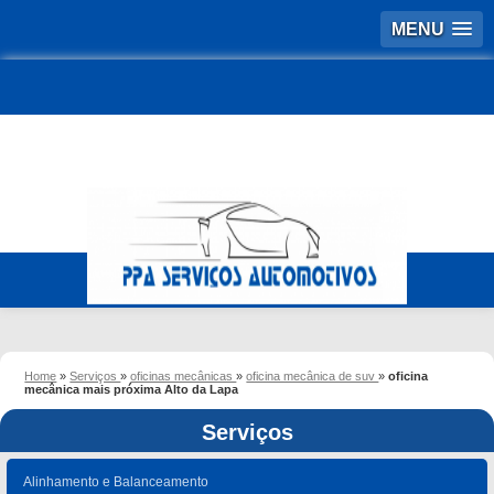
MENU
Home
»
Serviços
»
oficinas mecânicas
»
oficina mecânica de suv
»
oficina
mecânica mais próxima Alto da Lapa
Serviços
Alinhamento e Balanceamento