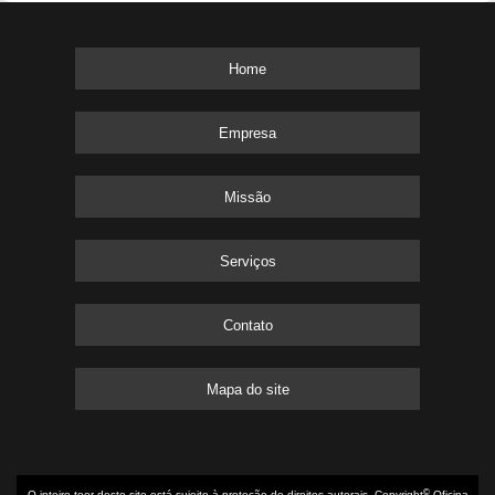
Home
Empresa
Missão
Serviços
Contato
Mapa do site
©
O inteiro teor deste site está sujeito à proteção de direitos autorais. Copyright
Oficina