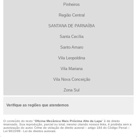
Pinheiros
Região Central
SANTANA DE PARNAÍBA
Santa Cecília
Santo Amaro
Vila Leopoldina
Vila Mariana
Vila Nova Conceição
Zona Sul
Verifique as regiões que atendemos
O conteúdo do texto "
Oficina Mecânica Mais Próxima Alto da Lapa
" é de direito
reservado. Sua reprodução, parcial ou total, mesmo citando nossos links, é proibida sem a
autorização do autor. Crime de violação de direito autoral – artigo 184 do Código Penal –
Lei 9610/98 - Lei de direitos autorais
.