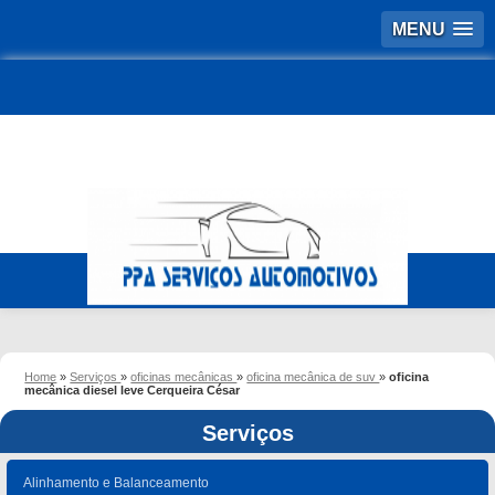
MENU
Home
»
Serviços
»
oficinas mecânicas
»
oficina mecânica de suv
»
oficina
mecânica diesel leve Cerqueira César
Serviços
Alinhamento e Balanceamento