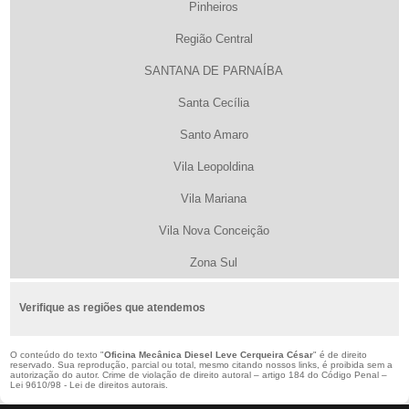
Pinheiros
Região Central
SANTANA DE PARNAÍBA
Santa Cecília
Santo Amaro
Vila Leopoldina
Vila Mariana
Vila Nova Conceição
Zona Sul
Verifique as regiões que atendemos
O conteúdo do texto "
Oficina Mecânica Diesel Leve Cerqueira César
" é de direito
reservado. Sua reprodução, parcial ou total, mesmo citando nossos links, é proibida sem a
autorização do autor. Crime de violação de direito autoral – artigo 184 do Código Penal –
Lei 9610/98 - Lei de direitos autorais
.