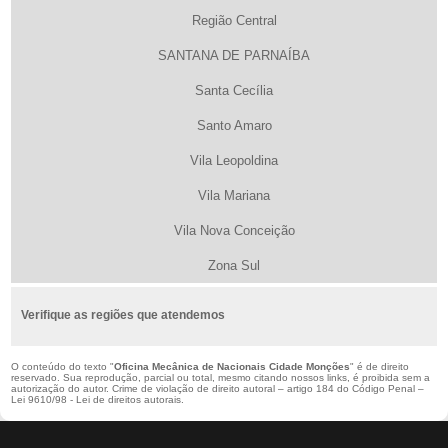
Região Central
SANTANA DE PARNAÍBA
Santa Cecília
Santo Amaro
Vila Leopoldina
Vila Mariana
Vila Nova Conceição
Zona Sul
Verifique as regiões que atendemos
O conteúdo do texto "
Oficina Mecânica de Nacionais Cidade Monções
" é de direito
reservado. Sua reprodução, parcial ou total, mesmo citando nossos links, é proibida sem a
autorização do autor. Crime de violação de direito autoral – artigo 184 do Código Penal –
Lei 9610/98 - Lei de direitos autorais
.