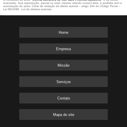
reservado. Sua reprodução, parcial ou total, mesmo citando nossos links, é proibida sem a
autorização do autor. Crime de violação de direito autoral – artigo 184 do Código Penal –
Lei 9610/98 - Lei de direitos autorais
.
Home
Empresa
Missão
Serviços
Contato
Mapa do site