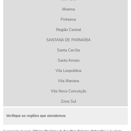
Moema
Pinheiros
Região Central
SANTANA DE PARNAÍBA
Santa Cecília
Santo Amaro
Vila Leopoldina
Vila Mariana
Vila Nova Conceição
Zona Sul
Verifique as regiões que atendemos
O conteúdo do texto "
Oficina Mecânica de Suv Mais Próxima Alphaville
" é de direito