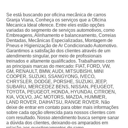
Se está buscando por oficina mecânica de carros
Granja Viana, Conheça os serviços que a Oficina
Mecanica Ideal oferece. Entre eles estão opções
variadas do segmento de serviços automotivos, como
Embreagens, Alinhamento e balanceamento, Correias
Dentadas, Mecânicas Especializadas, Montagem de
Pneus e Higienização de Ar Condicionado Automotivo.
Garantimos a satisfação dos clientes através de um
atendimento singular, por meio de profissionais
treinados e altamente qualificados. Trabalhamos com
as principais marcas do mercado: FIAT, FORD, VW,
GM, RENAULT, BMW, AUDI, MITSUBISHI, MINI
COOPER, SUZUKI, SSANGYONG, IVECO,
CHRYSLER, DODGE, PORSHE, SUZUKI, JEEP,
SUBARU, MERCEDEZ BENS, NISSAN, PEUGEOT,
TOYOTA, PEUGEOT, HONDA, HYUNDAI, CITROEN,
KIA, VOLVO, JAC MOTORS, MAZDA, HUMMER,
LAND ROVER, DAIHATSU, RANGE ROVER. Não
deixe de entrar em contato para obter mais informações
sobre cada opção oferecida para nossos clientes com
com resultado. Nosso atendimento busca sempre sanar
a dúvida dos clientes, deixando-os amparados em
relação aos questionamentos do ramo.