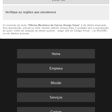
Verifique as regiões que atendemos
O conteúdo do texto "
Oficina Mecânica de Carros Granja Viana
" é de direito reservado.
Sua reprodução, parcial ou total, mesmo citando nossos links, é proibida sem a autorização
do autor. Crime de violação de direito autoral – artigo 184 do Código Penal –
Lei 9610/98 -
Lei de direitos autorais
.
Home
Empresa
Missão
Serviços
Contato