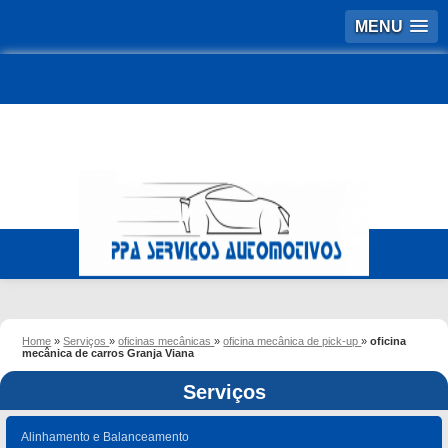
MENU
Home
»
Serviços
»
oficinas mecânicas
»
oficina mecânica de pick-up
»
oficina
mecânica de carros Granja Viana
Serviços
Alinhamento e Balanceamento