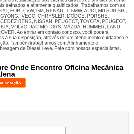
nais treinados e altamente qualificados. Trabalhamos com as
: FIAT, FORD, VW, GM, RENAULT, BMW, AUDI, MITSUBISHI,
NGYONG, IVECO, CHRYSLER, DODGE, PORSHE,
RCEDEZ BENS, NISSAN, PEUGEOT, TOYOTA, PEUGEOT,
 KIA, VOLVO, JAC MOTORS, MAZDA, HUMMER, LAND
R. Ao entrar em contato conosco, você poderá
os à sua disposição, através de um atendimento cuidadoso e
ação. Também trabalhamos com Alinhamento e
reagem de Diesel Leve. Fale com nossos especialistas.
bre Onde Encontro Oficina Mecânica
alena
ma cotação