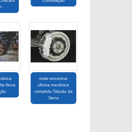
 Chácara
Consolação
n
cânica
onde encontrar
Vila Nova
oficina mecânica
ção
completa Taboão da
Serra