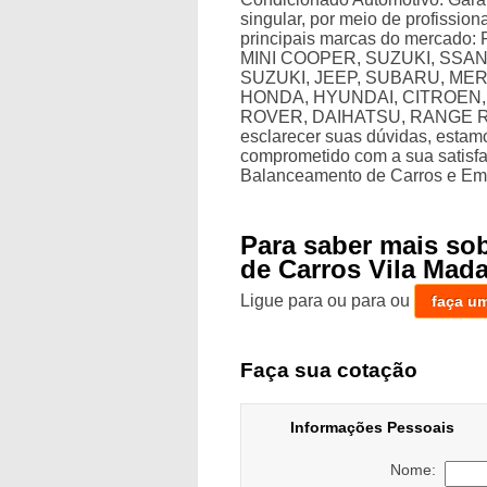
singular, por meio de profissio
principais marcas do mercado
MINI COOPER, SUZUKI, SSA
SUZUKI, JEEP, SUBARU, ME
HONDA, HYUNDAI, CITROEN,
ROVER, DAIHATSU, RANGE ROVE
esclarecer suas dúvidas, estam
comprometido com a sua satisf
Balanceamento de Carros e Emb
Para saber mais so
de Carros Vila Mad
Ligue para
ou para
ou
faça u
Faça sua cotação
Informações Pessoais
Nome: