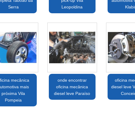
mpleta Taboão da
pick-up Vila
automotiva
Serra
Leopoldina
Klabi
ficina mecânica
onde encontrar
oficina me
utomotiva mais
oficina mecânica
diesel leve 
próxima Vila
diesel leve Paraíso
Concei
Pompeia