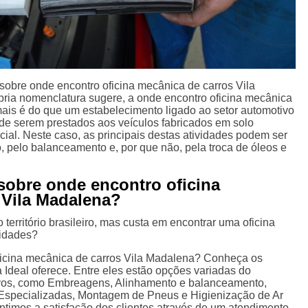
obre onde encontro oficina mecânica de carros Vila
ria nomenclatura sugere, a onde encontro oficina mecânica
ais é do que um estabelecimento ligado ao setor automotivo
 de serem prestados aos veículos fabricados em solo
encial. Neste caso, as principais destas atividades podem ser
, pelo balanceamento e, por que não, pela troca de óleos e
sobre onde encontro oficina
 Vila Madalena?
 território brasileiro, mas custa em encontrar uma oficina
sidades?
ficina mecânica de carros Vila Madalena? Conheça os
 Ideal oferece. Entre eles estão opções variadas do
vos, como Embreagens, Alinhamento e balanceamento,
Especializadas, Montagem de Pneus e Higienização de Ar
timos a satisfação dos clientes através de um atendimento