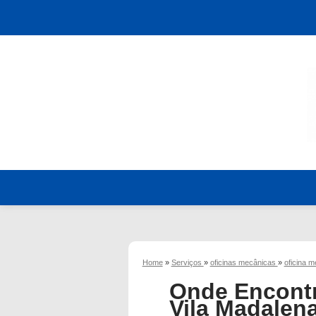
Home
»
Serviços
»
oficinas mecânicas
»
oficina 
Onde Encontr
Vila Madalen