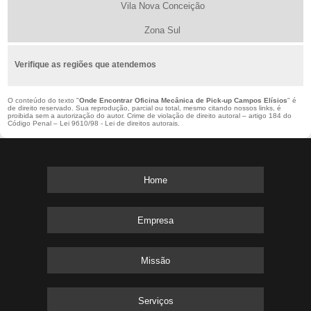
Vila Nova Conceição
Zona Sul
Verifique as regiões que atendemos
O conteúdo do texto "
Onde Encontrar Oficina Mecânica de Pick-up Campos Elísios
" é
de direito reservado. Sua reprodução, parcial ou total, mesmo citando nossos links, é
proibida sem a autorização do autor. Crime de violação de direito autoral – artigo 184 do
Código Penal –
Lei 9610/98 - Lei de direitos autorais
.
Home
Empresa
Missão
Serviços