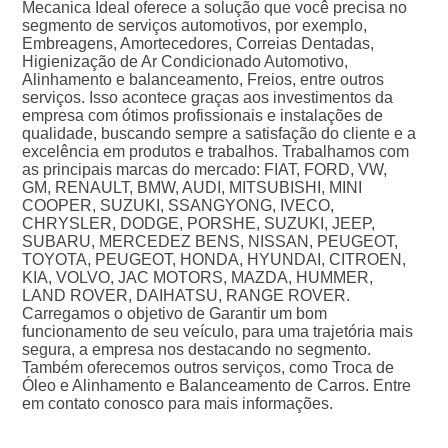
Mecanica Ideal oferece a solução que você precisa no
segmento de serviços automotivos, por exemplo,
Embreagens, Amortecedores, Correias Dentadas,
Higienização de Ar Condicionado Automotivo,
Alinhamento e balanceamento, Freios, entre outros
serviços. Isso acontece graças aos investimentos da
empresa com ótimos profissionais e instalações de
qualidade, buscando sempre a satisfação do cliente e a
excelência em produtos e trabalhos. Trabalhamos com
as principais marcas do mercado: FIAT, FORD, VW,
GM, RENAULT, BMW, AUDI, MITSUBISHI, MINI
COOPER, SUZUKI, SSANGYONG, IVECO,
CHRYSLER, DODGE, PORSHE, SUZUKI, JEEP,
SUBARU, MERCEDEZ BENS, NISSAN, PEUGEOT,
TOYOTA, PEUGEOT, HONDA, HYUNDAI, CITROEN,
KIA, VOLVO, JAC MOTORS, MAZDA, HUMMER,
LAND ROVER, DAIHATSU, RANGE ROVER.
Carregamos o objetivo de Garantir um bom
funcionamento de seu veículo, para uma trajetória mais
segura, a empresa nos destacando no segmento.
Também oferecemos outros serviços, como Troca de
Óleo e Alinhamento e Balanceamento de Carros. Entre
em contato conosco para mais informações.