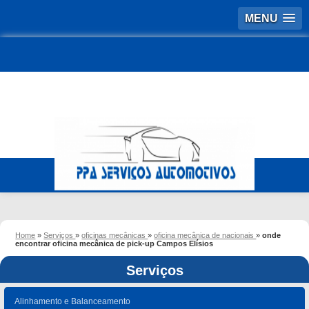
MENU
Home
»
Serviços
»
oficinas mecânicas
»
oficina mecânica de nacionais
»
onde
encontrar oficina mecânica de pick-up Campos Elísios
Serviços
Alinhamento e Balanceamento