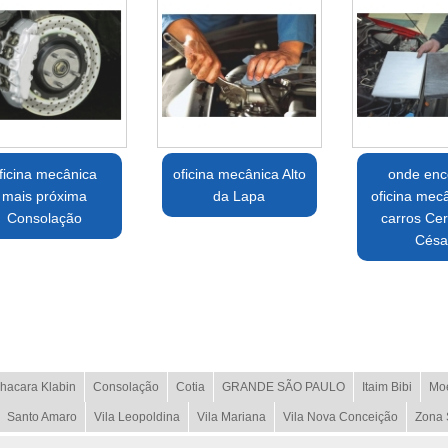
ficina mecânica
oficina mecânica Alto
onde enc
mais próxima
da Lapa
oficina mec
Consolação
carros Cer
Césa
hacara Klabin
Consolação
Cotia
GRANDE SÃO PAULO
Itaim Bibi
Mo
Santo Amaro
Vila Leopoldina
Vila Mariana
Vila Nova Conceição
Zona 