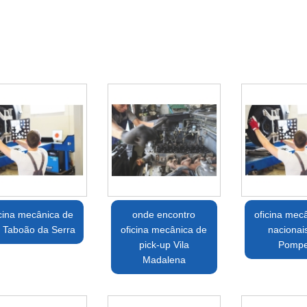
icina mecânica de
onde encontro
oficina mec
 Taboão da Serra
oficina mecânica de
nacionais
pick-up Vila
Pompe
Madalena