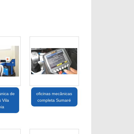
ânica de
oficinas mecânicas
 Vila
completa Sumaré
ia