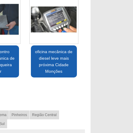
ontro
oficina mecânica de
ânica de
diesel leve mais
queira
próxima Cidade
r
Monções
ema
Pinheiros
Região Central
Sul