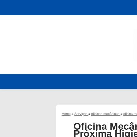
Home
»
Serviços
»
oficinas mecânicas
»
oficina 
Oficina Mecâ
Próxima Higi