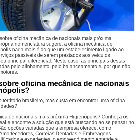
sobre oficina mecânica de nacionais mais próxima
rópria nomenclatura sugere, a oficina mecânica de
polis nada mais é do que um estabelecimento ligado ao
erviços passíveis de serem prestados aos veículos
seu principal diferencial. Neste caso, as principais destas
adas pelo alinhamento, pelo balanceamento e, por que não,
 motores.
sobre oficina mecânica de nacionais
nópolis?
 território brasileiro, mas custa em encontrar uma oficina
sidades?
nica de nacionais mais próxima Higienópolis? Conheça os
deal e encontre a solução que está buscando ao se pensar no
 São opções variadas que a empresa oferece, como
Amortecedores, Correias Dentadas e Embreagens.
lificados e experientes, o empreendimento entende a