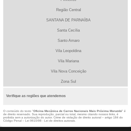
Região Central
SANTANA DE PARNAÍBA
Santa Cecília
Santo Amaro
Vila Leopoldina
Vila Mariana
Vila Nova Conceição
Zona Sul
Verifique as regiões que atendemos
O conteúdo do texto "
Oficina Mecânica de Carros Nacionais Mais Próxima Morumbi
" é
de direito reservado. Sua reprodução, parcial ou total, mesmo citando nossos links, é
proibida sem a autorização do autor. Crime de violação de direito autoral – artigo 184 do
Código Penal –
Lei 9610/98 - Lei de direitos autorais
.