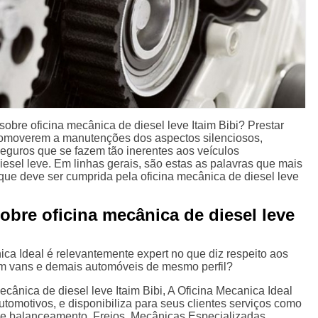
bre oficina mecânica de diesel leve Itaim Bibi? Prestar
romoverem a manutenções dos aspectos silenciosos,
seguros que se fazem tão inerentes aos veículos
diesel leve. Em linhas gerais, são estas as palavras que mais
que deve ser cumprida pela oficina mecânica de diesel leve
obre oficina mecânica de diesel leve
ca Ideal é relevantemente expert no que diz respeito aos
em vans e demais automóveis de mesmo perfil?
ecânica de diesel leve Itaim Bibi, A Oficina Mecanica Ideal
tomotivos, e disponibiliza para seus clientes serviços como
e balanceamento, Freios, Mecânicas Especializadas,