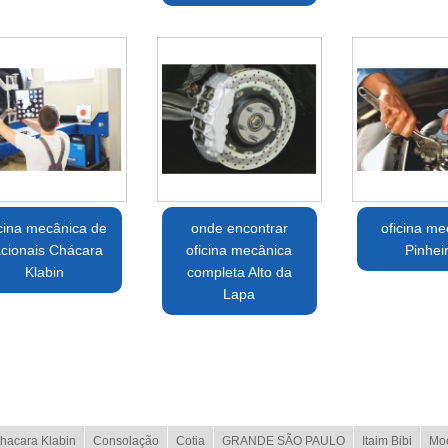
icina mecânica de
onde encontrar
oficina me
cionais Chácara
oficina mecânica
Pinhei
Klabin
completa Alto da
Lapa
hacara Klabin
Consolação
Cotia
GRANDE SÃO PAULO
Itaim Bibi
Mo