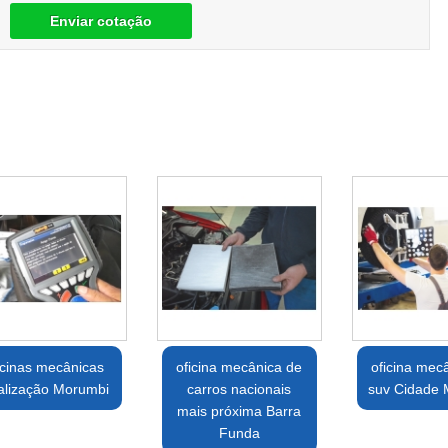
Enviar cotação
icinas mecânicas
oficina mecânica de
oficina mec
alização Morumbi
carros nacionais
suv Cidade
mais próxima Barra
Funda