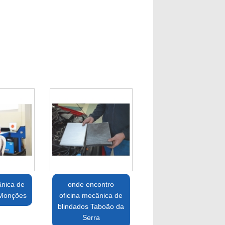
ânica de
onde encontro
 Monções
oficina mecânica de
blindados Taboão da
Serra