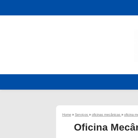
Home
»
Serviços
»
oficinas mecânicas
»
oficina m
Oficina Mecân