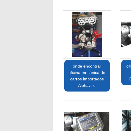
onde encontrar
of
oficina mecânica de
carros importados
C
Alphaville