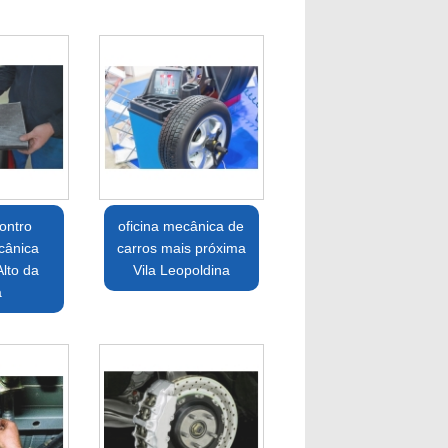
ontro
oficina mecânica de
cânica
carros mais próxima
lto da
Vila Leopoldina
a