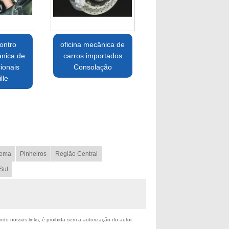
ontro
oficina mecânica de
ânica de
carros importados
ionais
Consolação
lle
ema
Pinheiros
Região Central
Sul
ando nossos links, é proibida sem a autorização do autor.