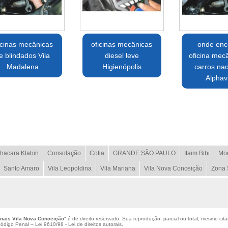
icinas mecânicas
oficinas mecânicas
onde enc
e blindados Vila
diesel leve
oficina mec
Madalena
Higienópolis
carros nac
Alphavi
hacara Klabin
Consolação
Cotia
GRANDE SÃO PAULO
Itaim Bibi
Mo
Santo Amaro
Vila Leopoldina
Vila Mariana
Vila Nova Conceição
Zona 
nais Vila Nova Conceição
" é de direito reservado. Sua reprodução, parcial ou total, mesmo cit
 Código Penal –
Lei 9610/98 - Lei de direitos autorais
.