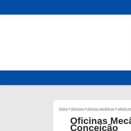
Home
»
Serviços
»
oficinas mecânicas
»
oficina 
Oficinas Mec
Conceição