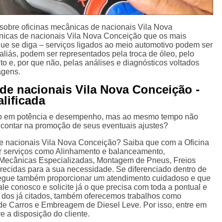
sobre oficinas mecânicas de nacionais Vila Nova
nicas de nacionais Vila Nova Conceição que os mais
que se diga – serviços ligados ao meio automotivo podem ser
 aliás, podem ser representados pela troca de óleo, pelo
 e, por que não, pelas análises e diagnósticos voltados
agens.
de nacionais Vila Nova Conceição -
lificada
ido em potência e desempenho, mas ao mesmo tempo não
contar na promoção de seus eventuais ajustes?
e nacionais Vila Nova Conceição? Saiba que com a Oficina
r serviços como Alinhamento e balanceamento,
Mecânicas Especializadas, Montagem de Pneus, Freios
erecidas para a sua necessidade. Se diferenciado dentro de
egue também proporcionar um atendimento cuidadoso e que
ale conosco e solicite já o que precisa com toda a pontual e
 dos já citados, também oferecemos trabalhos como
e Carros e Embreagem de Diesel Leve. Por isso, entre em
 a disposição do cliente.