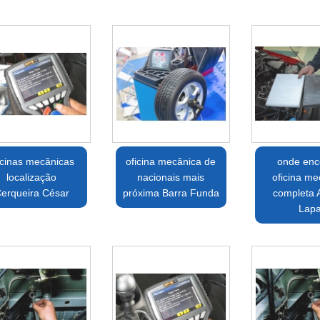
icinas mecânicas
oficina mecânica de
onde enc
localização
nacionais mais
oficina me
erqueira César
próxima Barra Funda
completa A
Lap