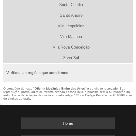
Santa Cecília
Santo Amaro
Vila Leopoldina
Vila Mariana
Vila Nova Conceição
Zona Sul
Verifique as regiões que atendemos
O conteúdo do texto "
Oficina Mecânica Embu das Artes
" é de direito reservado. Sua
reprodução, parcial ou total, mesmo citando nossos links, é proibida sem a autorização do
autor. Crime de violação de direito autoral – artigo 184 do Código Penal –
Lei 9610/98 - Lei
de direitos autorais
.
Home