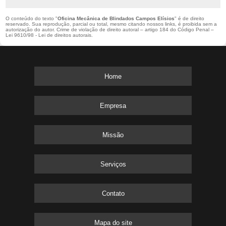
O conteúdo do texto "
Oficina Mecânica de Blindados Campos Elísios
" é de direito
reservado. Sua reprodução, parcial ou total, mesmo citando nossos links, é proibida sem a
autorização do autor. Crime de violação de direito autoral – artigo 184 do Código Penal –
Lei 9610/98 - Lei de direitos autorais
.
Home
Empresa
Missão
Serviços
Contato
Mapa do site