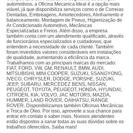
automotivos, a Oficina Mecanica Ideal é a opção mais
viável, já que disponibiliza serviços como o de Correias
Dentadas, Embreagens, Amortecedores, Alinhamento e
balanceamento, Montagem de Pneus, Higienização de
Ar Condicionado Automotivo, Mecânicas
Especializadas e Freios. Além disso, a empresa
também conta com um atendimento qualificado, através
de funcionários especializados e cuidadosos, que
entendem a necessidade de cada cliente. Também
foram investidos valores consideráveis em instalações
de qualidade, aumentando a eficiência da marca.
Trabalhamos com as principais marcas do mercado:
FIAT, FORD, VW, GM, RENAULT, BMW, AUDI,
MITSUBISHI, MINI COOPER, SUZUKI, SSANGYONG,
IVECO, CHRYSLER, DODGE, PORSHE, SUZUKI,
JEEP, SUBARU, MERCEDEZ BENS, NISSAN,
PEUGEOT, TOYOTA, PEUGEOT, HONDA, HYUNDAI,
CITROEN, KIA, VOLVO, JAC MOTORS, MAZDA,
HUMMER, LAND ROVER, DAIHATSU, RANGE
ROVER. Disponibilizamos também Oficinas Mecânicas
e Troca de Óleo. Por isso, aproveite a sua chance para
entrar em contato e saber mais. Nossos atendentes
estão dispostos a sanar todas as suas dúvidas sobre os
trabalhos oferecidos. Saiba mais!